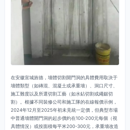
在安徽宣城旌德，墻體切割開門洞的具體費用取決于
墻體類型（如磚混、混凝土或承重墻）、洞口尺寸、
施工難度以及所選切割工藝（如水鉆切割或繩鋸切
割）。根據不同裝修公司和施工隊的在線報價示例，
2024年12月至2025年初未見統一定價，但典型市場
中普通墻體開門洞的起步價約在100-200元每個（視
具體情況）或按面積每平米200-300元，承重墻改造