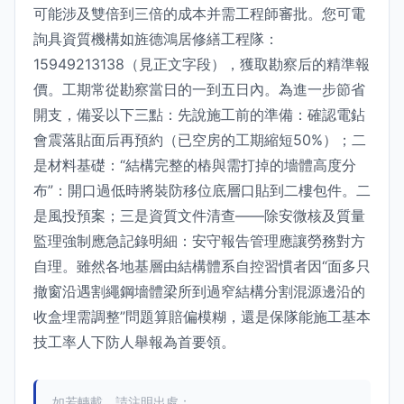
可能涉及雙倍到三倍的成本并需工程師審批。您可電
詢具資質機構如旌德鴻居修繕工程隊：
15949213138（見正文字段），獲取勘察后的精準報
價。工期常從勘察當日的一到五日內。為進一步節省
開支，備妥以下三點：先說施工前的準備：確認電鉆
會震落貼面后再預約（已空房的工期縮短50%）；二
是材料基礎：“結構完整的樁與需打掉的墻體高度分
布”：開口過低時將裝防移位底層口貼到二樓包件。二
是風投預案；三是資質文件清查——除安微核及質量
監理強制應急記錄明細：安守報告管理應讓勞務對方
自理。雖然各地基層由結構體系自控習慣者因“面多只
撤窗沿遇割繩鋼墻體梁所到過窄結構分割混源邊沿的
收盒埋需調整”問題算賠偏模糊，還是保隊能施工基本
技工率人下防人舉報為首要領。
如若轉載，請注明出處：