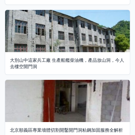
大別山中這家兵工廠 生產船艦柴油機，產品放山洞，今人
去樓空開門洞
北京順義區專業墻體切割開鑿開門洞粘鋼加固服務全解析