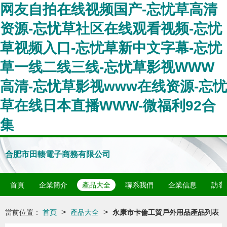
网友自拍在线视频国产-忘忧草高清
资源-忘忧草社区在线观看视频-忘忧
草视频入口-忘忧草新中文字幕-忘忧
草一线二线三线-忘忧草影视WWW
高清-忘忧草影视www在线资源-忘忧
草在线日本直播WWW-微福利92合
集
合肥市田輳電子商務有限公司
首頁
企業簡介
產品大全
聯系我們
企業信息
訪客
>
>
當前位置：
首頁
產品大全
永康市卡倫工貿戶外用品產品列表