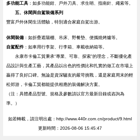
多功能工具
：如多功能鉗、戶外刀具、求生哨、指南針、繩索等。
五、休閑與自駕裝備系列
豐富戶外休閑生活體驗，特別適合家庭自駕出游。
休閑裝備
：如折疊遮陽棚、吊床、野餐墊、便攜燒烤爐等。
自駕配件
：如車用行李架、行李箱、車載收納箱等。
永康市卡倫工貿秉承“專業、可靠、探索”的理念，不斷優化產
品設計與生產工藝，其產品以出色的性價比和扎實的做工在市場上
贏得了良好口碑。無論是資深驢友的嚴苛挑戰，還是家庭周末的輕
松郊游，卡倫工貿都能提供相應的裝備解決方案。
（注：具體產品型號、規格及參數請以官方最新目錄或咨詢為
準。）
如若轉載，請注明出處：http://www.440r.com.cn/product/9.html
更新時間：2026-08-06 15:45:47