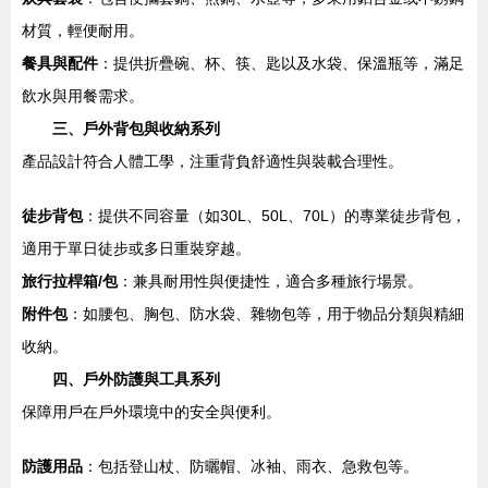
材質，輕便耐用。
餐具與配件
：提供折疊碗、杯、筷、匙以及水袋、保溫瓶等，滿足
飲水與用餐需求。
三、戶外背包與收納系列
產品設計符合人體工學，注重背負舒適性與裝載合理性。
徒步背包
：提供不同容量（如30L、50L、70L）的專業徒步背包，
適用于單日徒步或多日重裝穿越。
旅行拉桿箱/包
：兼具耐用性與便捷性，適合多種旅行場景。
附件包
：如腰包、胸包、防水袋、雜物包等，用于物品分類與精細
收納。
四、戶外防護與工具系列
保障用戶在戶外環境中的安全與便利。
防護用品
：包括登山杖、防曬帽、冰袖、雨衣、急救包等。