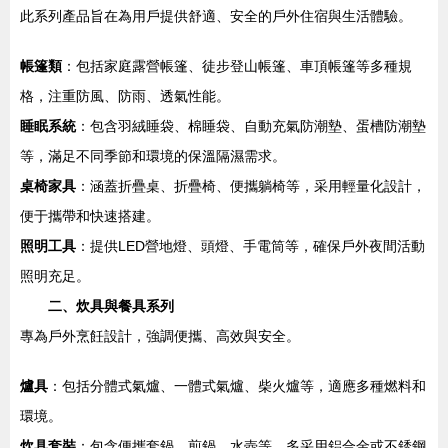
此系列產品旨在為用戶提供舒適、安全的戶外住宿與生活體驗。
帳篷類
：包括家庭露營帳篷、徒步登山帳篷、車頂帳篷等多種規
格，注重防風、防雨、透氣性能。
睡眠系統
：包含羽絨睡袋、棉睡袋、自動充氣防潮墊、蛋槽防潮墊
等，滿足不同季節和環境的保溫隔濕需求。
桌椅家具
：涵蓋折疊桌、折疊椅、便攜躺椅等，采用輕量化設計，
便于攜帶和快速搭建。
照明工具
：提供LED營地燈、頭燈、手電筒等，確保戶外夜間活動
照明充足。
二、炊具與餐具系列
專為戶外烹飪設計，強調便攜、高效與安全。
爐具
：包括分體式氣爐、一體式氣爐、柴火爐等，適應多種燃料和
環境。
炊具套裝
：包含便攜套鍋、煎鍋、水壺等，多采用鋁合金或不銹鋼