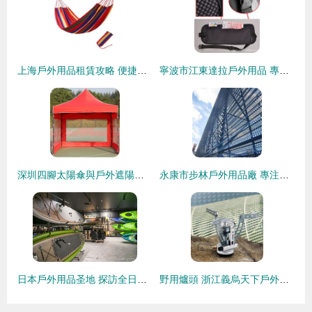
上海戶外用品租賃攻略 便捷出行，盡享自然樂趣
寧波市江東達拉戶外用品 專業背包產品精選，伴您暢享戶外之旅
深圳四腳太陽傘與戶外遮陽傘廠 打造城市戶外生活的遮陽衛士
永康市步林戶外用品廠 專注戶外爐具炊具，打造專業野營體驗
日本戶外用品圣地 探訪全日本最大旗艦店，開啟極致探險之旅
野用爐頭 浙江義烏天下戶外用品公司的戶外裝備新寵